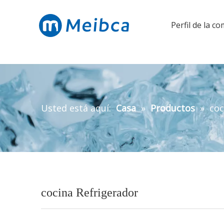
Perfil de la c
Usted está aquí:
Casa
»
Productos
»
coc
cocina Refrigerador