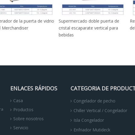
puerta de vidrio
Supermercado doble puerta de
Refrigerador de
er
cristal escaparate vertical para
delantera de vi
bebidas
ENLACES RÁPIDOS
CATEGORIA DE PRODUC
Casa
Congelador de pecho
ra
Productos
Chiller Vertical / Congelador
Sobre nosotros
Isla Congelador
Servicio
Enfriador Mutideck