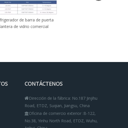
 barra de puerta
Barra de 2 puertas debajo del
drio comercial
refrigerador de la mesa de la
encimera
TOS
CONTÁCTENOS
Dirección de la fábrica: No.187 Jinjihu

Road, ETDZ, Suqian, Jiangsu, China
Oficina de comercio exterior
:
B-122,

No.38, Yinhu North Road, ETDZ, Wuhu,
Anhui, China