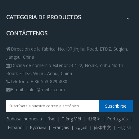
CATEGORIA DE PRODUCTOS
CONTÁCTENOS
Dirección de la fábrica: No.187 Jinjihu Road, ETDZ, Suqian,

Jiangsu, China
Oficina de comercio exterior
:
B-122, No.38, Yinhu North

Road, ETDZ, Wuhu, Anhui, China
Teléfono: + 86-553-8295880

E-mail : sales@meibca.com

Suscribirse
Bahasa indonesia
|
ไทย
|
Tiếng Việt
|
한국어
|
Português
|
Español
|
Pусский
|
Français
|
العربية
|
简体中文
|
English