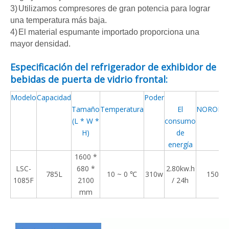
3)
Utilizamos compresores de gran potencia para lograr
una temperatura más baja.
4)
El material espumante importado proporciona una
mayor densidad.
Especificación del refrigerador de exhibidor de
bebidas de puerta de vidrio frontal:
Modelo
Capacidad
Poder
Tamaño
Temperatura
El
NOROEST
(L * W *
consumo
H)
de
energía
1600 *
LSC-
680 *
2.80kw.h
785
L
10 ~ 0 ℃
310w
150kg
1085F
2100
/ 24h
mm