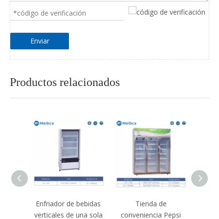
Enviar
Productos relacionados
lador
Enfriador de bebidas
Tienda de
Refri
itrina
verticales de una sola
conveniencia Pepsi
de la