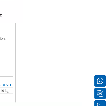
ión,
ROESTE.
10 kg