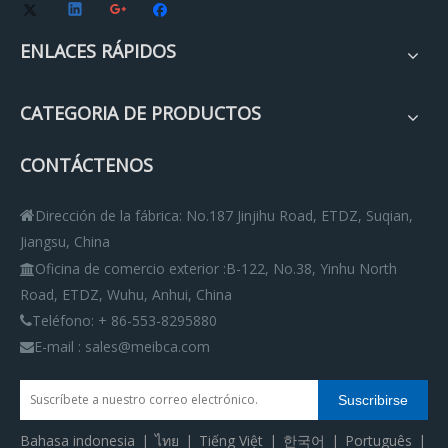
ENLACES RÁPIDOS
CATEGORIA DE PRODUCTOS
CONTÁCTENOS
Dirección de la fábrica: No.187 Jinjihu Road, ETDZ, Suqian,

Jiangsu, China
Oficina de comercio exterior
:
B-122, No.38, Yinhu North

Road, ETDZ, Wuhu, Anhui, China
Teléfono: + 86-553-8295880

E-mail : sales@meibca.com

Suscribirse
Bahasa indonesia
|
ไทย
|
Tiếng Việt
|
한국어
|
Português
|