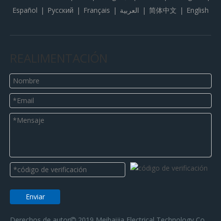
Español
|
Pусский
|
Français
|
العربية
|
简体中文
|
English
REALIMENTACIÓN
Enviar
Derechos de autor
2019 Meibaijia Electrical Technology Co.,
