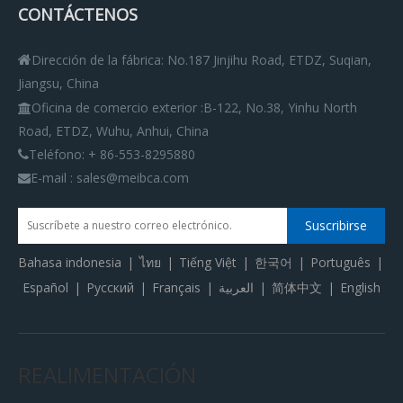
CONTÁCTENOS
Dirección de la fábrica: No.187 Jinjihu Road, ETDZ, Suqian,

Jiangsu, China
Oficina de comercio exterior
:
B-122, No.38, Yinhu North

Road, ETDZ, Wuhu, Anhui, China
Teléfono: + 86-553-8295880

E-mail : sales@meibca.com

Suscribirse
Bahasa indonesia
|
ไทย
|
Tiếng Việt
|
한국어
|
Português
|
Español
|
Pусский
|
Français
|
العربية
|
简体中文
|
English
REALIMENTACIÓN