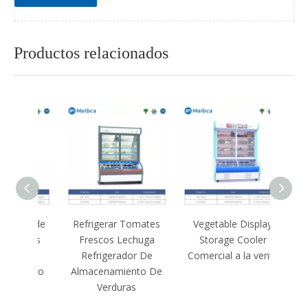
Productos relacionados
to de
Refrigerar Tomates
Vegetable Display
tadas
Frescos Lechuga
Storage Cooler
enta
Refrigerador De
Comercial a la venta
Precio
Almacenamiento De
Verduras