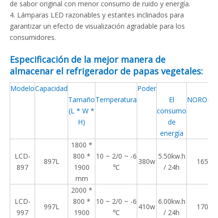
de sabor original con menor consumo de ruido y energía.
4. Lámparas LED razonables y estantes inclinados para
garantizar un efecto de visualización agradable para los
consumidores.
Especificación de la mejor manera de
almacenar el refrigerador de papas vegetales:
Modelo
Capacidad
Poder
Tamaño
Temperatura
El
NOROEST
(L * W *
consumo
H)
de
energía
1800 *
LCD-
800 *
10 ~ 2/0 ~ -6
5.50kw.h
897
L
380w
165kg
897
1900
℃
/ 24h
mm
2000 *
LCD-
800 *
10 ~ 2/0 ~ -6
6.00kw.h
997L
410w
170
kg
997
1900
℃
/ 24h