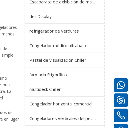
Escaparate de exhibición de mariscos
deli Display
geladores
refrigerador de verduras
ha menos
Congelador médico ultrabajo
s de
a simple
Pastel de visualización Chiller
farmacia Frigorífico
humo
cional,
multideck Chiller
ra. La
el
Congelador horizontal comercial
odos de
Congeladores verticales del pecho
re en lugar