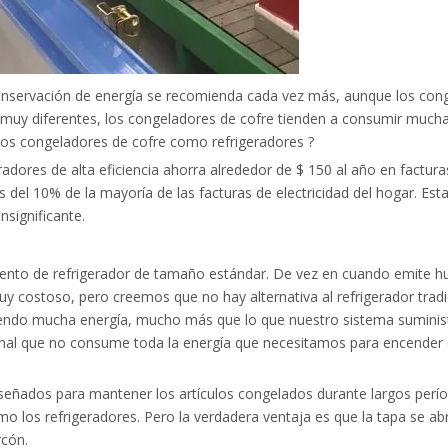
 conservación de energía se recomienda cada vez más, aunque los con
on muy diferentes, los congeladores de cofre tienden a consumir muc
r los congeladores de cofre como refrigeradores ?
adores de alta eficiencia ahorra alrededor de $ 150 al año en factura
s del 10% de la mayoría de las facturas de electricidad del hogar. Est
nsignificante.
iento de refrigerador de tamaño estándar. De vez en cuando emite 
 costoso, pero creemos que no hay alternativa al refrigerador tradi
umiendo mucha energía, mucho más que lo que nuestro sistema suminist
inal que no consume toda la energía que necesitamos para encender 
iseñados para mantener los artículos congelados durante largos perí
o los refrigeradores. Pero la verdadera ventaja es que la tapa se ab
rcón.