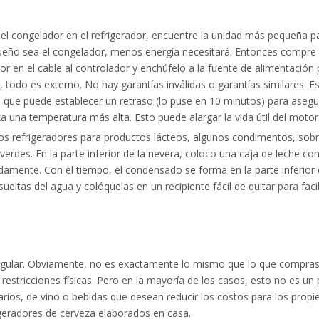
el congelador en el refrigerador, encuentre la unidad más pequeña p
queño sea el congelador, menos energía necesitará. Entonces compre
 en el cable al controlador y enchúfelo a la fuente de alimentación p
, todo es externo. No hay garantías inválidas o garantías similares. E
 que puede establecer un retraso (lo puse en 10 minutos) para asegu
una temperatura más alta. Esto puede alargar la vida útil del motor
os refrigeradores para productos lácteos, algunos condimentos, sobr
rdes. En la parte inferior de la nevera, coloco una caja de leche co
mente. Con el tiempo, el condensado se forma en la parte inferior 
ueltas del agua y colóquelas en un recipiente fácil de quitar para facili
 regular. Obviamente, no es exactamente lo mismo que lo que compras
 restricciones físicas. Pero en la mayoría de los casos, esto no es un
inarios, de vino o bebidas que desean reducir los costos para los propi
geradores de cerveza elaborados en casa.