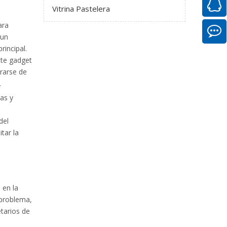
Vitrina Pastelera
ara
 un
rincipal.
ste gadget
rarse de
.
as y
n
del
tar la
 en la
 problema,
etarios de