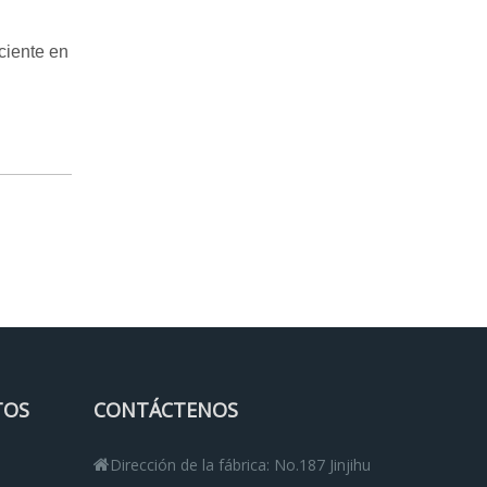
ciente en
TOS
CONTÁCTENOS
Dirección de la fábrica: No.187 Jinjihu
