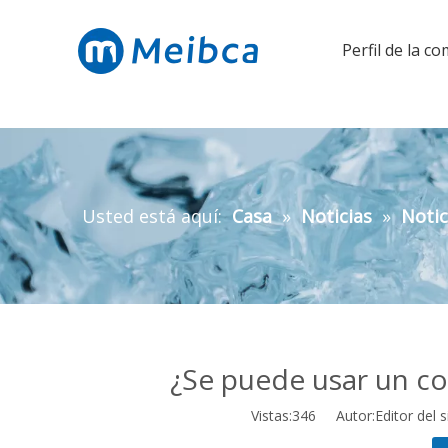
Perfil de la c
Usted está aquí:
Casa
»
Noticias
»
Notic
¿Se puede usar un c
Vistas:
346
Autor:Editor del s