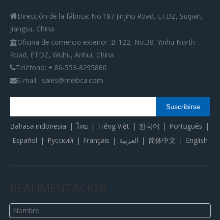
Dirección de la fábrica: No.187 Jinjihu Road, ETDZ, Suqian,

Jiangsu, China
Oficina de comercio exterior
:
B-122, No.38, Yinhu North

Road, ETDZ, Wuhu, Anhui, China
Teléfono: + 86-553-8295880

E-mail : sales@meibca.com

Suscribirse
Bahasa indonesia
|
ไทย
|
Tiếng Việt
|
한국어
|
Português
|
Español
|
Pусский
|
Français
|
العربية
|
简体中文
|
English
REALIMENTACIÓN